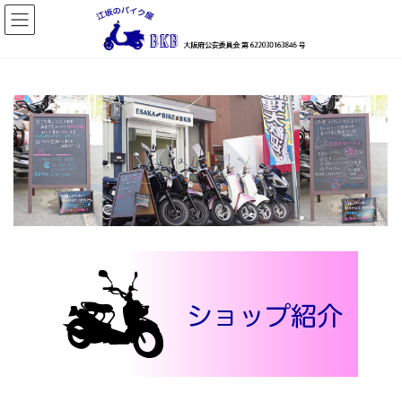
コ
ナ
ン
ビ
テ
ゲ
ン
ー
ツ
シ
へ
ョ
ス
ン
キ
に
ッ
移
プ
動