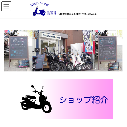
コ
ナ
ン
ビ
テ
ゲ
ン
ー
ツ
シ
へ
ョ
ス
ン
キ
に
ッ
移
プ
動