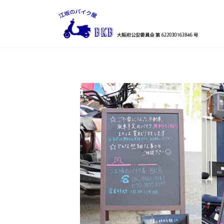
コ
ナ
ン
ビ
テ
ゲ
ン
ー
ツ
シ
へ
ョ
ス
ン
キ
に
ッ
移
プ
動