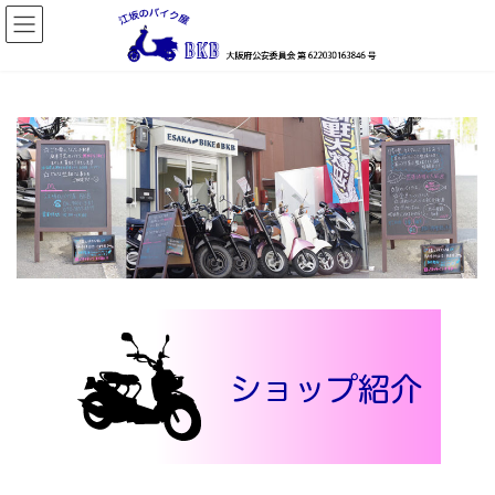
コ
ナ
ン
ビ
テ
ゲ
ン
ー
ツ
シ
へ
ョ
ス
ン
キ
に
ッ
移
プ
動