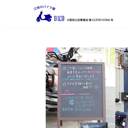
コ
ナ
ン
ビ
テ
ゲ
ン
ー
ツ
シ
へ
ョ
ス
ン
キ
に
ッ
移
プ
動