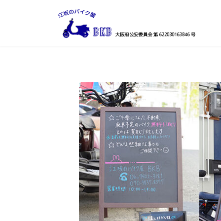
コ
ナ
ン
ビ
テ
ゲ
ン
ー
ツ
シ
へ
ョ
ス
ン
キ
に
ッ
移
プ
動