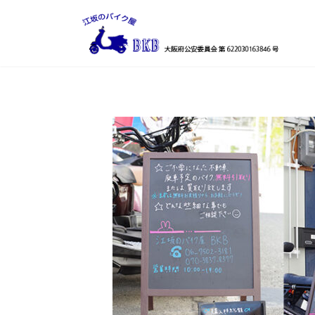
コ
ナ
ン
ビ
テ
ゲ
ン
ー
ツ
シ
へ
ョ
ス
ン
キ
に
ッ
移
プ
動