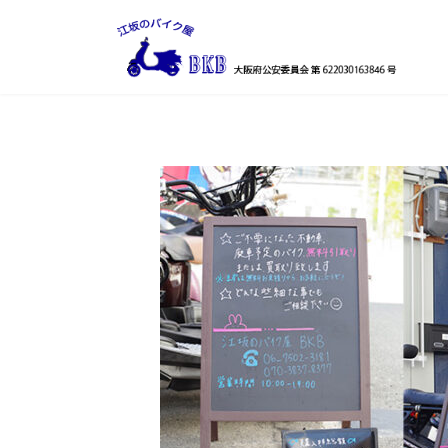
コ
ナ
ン
ビ
テ
ゲ
ン
ー
ツ
シ
へ
ョ
ス
ン
キ
に
ッ
移
プ
動