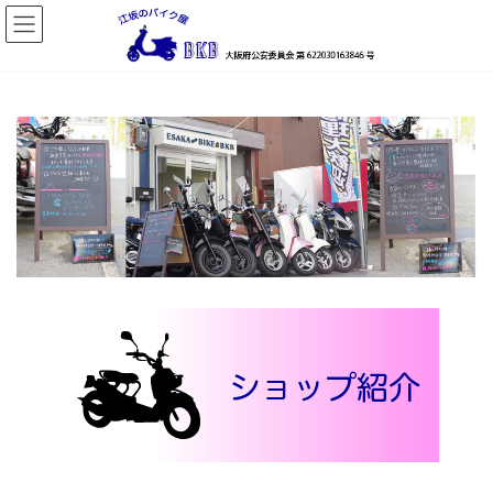
コ
ナ
ン
ビ
テ
ゲ
ン
ー
ツ
シ
へ
ョ
ス
ン
キ
に
ッ
移
プ
動