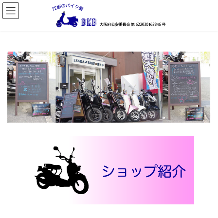
コ
ナ
ン
ビ
テ
ゲ
ン
ー
ツ
シ
へ
ョ
ス
ン
キ
に
ッ
移
プ
動