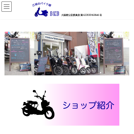
コ
ナ
ン
ビ
テ
ゲ
ン
ー
ツ
シ
へ
ョ
ス
ン
キ
に
ッ
移
プ
動