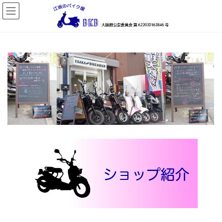
コ
ナ
ン
ビ
テ
ゲ
ン
ー
ツ
シ
へ
ョ
ス
ン
キ
に
ッ
移
プ
動