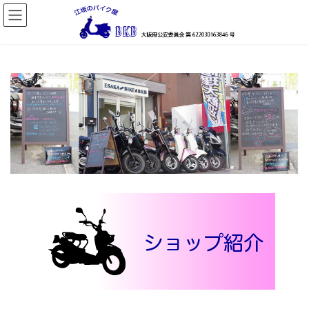
コ
ナ
ン
ビ
テ
ゲ
ン
ー
ツ
シ
へ
ョ
ス
ン
キ
に
ッ
移
プ
動