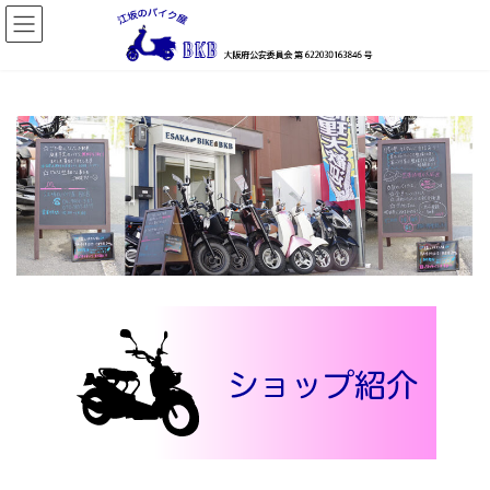
コ
ナ
ン
ビ
テ
ゲ
ン
ー
ツ
シ
へ
ョ
ス
ン
キ
に
ッ
移
プ
動