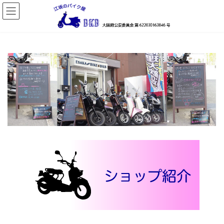
コ
ナ
ン
ビ
テ
ゲ
ン
ー
ツ
シ
へ
ョ
ス
ン
キ
に
ッ
移
プ
動