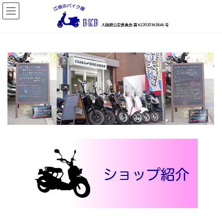
コ
ナ
ン
ビ
テ
ゲ
ン
ー
ツ
シ
へ
ョ
ス
ン
キ
に
ッ
移
プ
動