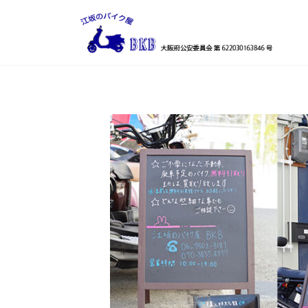
コ
ナ
ン
ビ
テ
ゲ
ン
ー
ツ
シ
へ
ョ
ス
ン
キ
に
ッ
移
プ
動