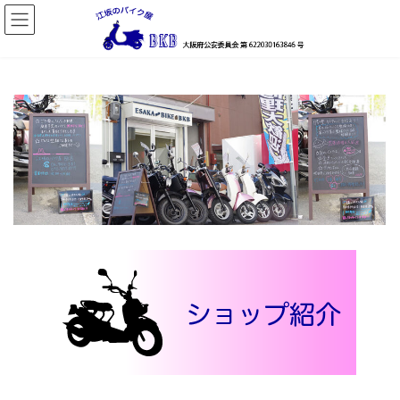
コ
ナ
ン
ビ
テ
ゲ
ン
ー
ツ
シ
へ
ョ
ス
ン
キ
に
ッ
移
プ
動