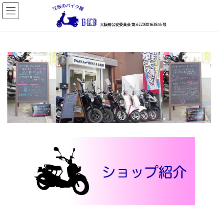
コ
ナ
ン
ビ
テ
ゲ
ン
ー
ツ
シ
へ
ョ
ス
ン
キ
に
ッ
移
プ
動