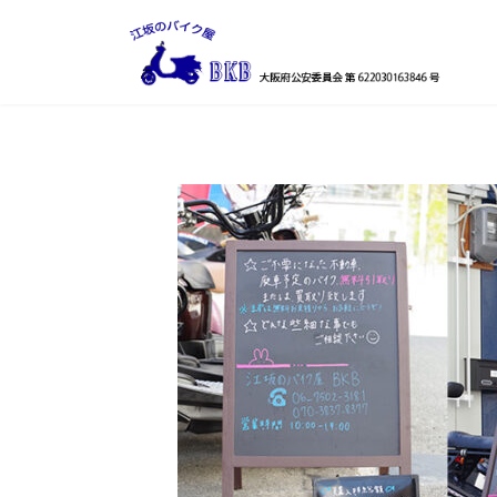
コ
ナ
ン
ビ
テ
ゲ
ン
ー
ツ
シ
へ
ョ
ス
ン
キ
に
ッ
移
プ
動