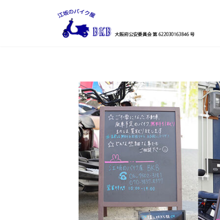
コ
ナ
ン
ビ
テ
ゲ
ン
ー
ツ
シ
へ
ョ
ス
ン
キ
に
ッ
移
プ
動