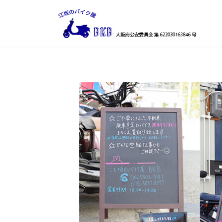
コ
ナ
ン
ビ
テ
ゲ
ン
ー
ツ
シ
へ
ョ
ス
ン
キ
に
ッ
移
プ
動