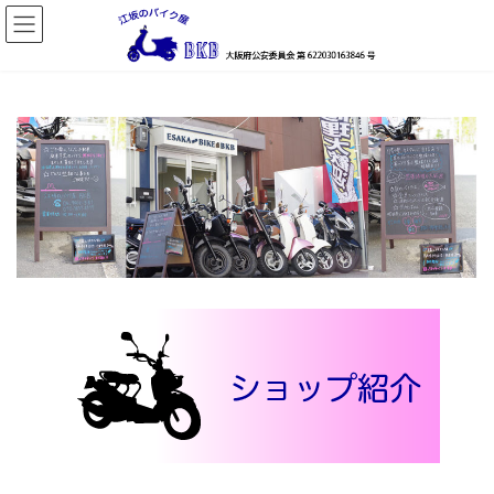
コ
ナ
ン
ビ
テ
ゲ
ン
ー
ツ
シ
へ
ョ
ス
ン
キ
に
ッ
移
プ
動