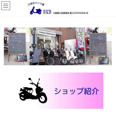
コ
ナ
ン
ビ
テ
ゲ
ン
ー
ツ
シ
へ
ョ
ス
ン
キ
に
ッ
移
プ
動