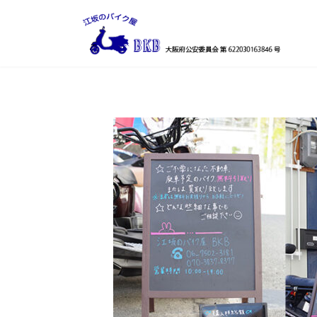
コ
ナ
ン
ビ
テ
ゲ
ン
ー
ツ
シ
へ
ョ
ス
ン
キ
に
ッ
移
プ
動