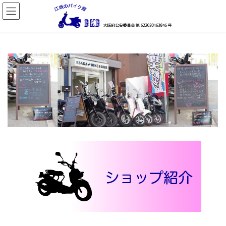
コ
ナ
ン
ビ
テ
ゲ
ン
ー
ツ
シ
へ
ョ
ス
ン
キ
に
ッ
移
プ
動