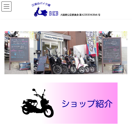
コ
ナ
ン
ビ
テ
ゲ
ン
ー
ツ
シ
へ
ョ
ス
ン
キ
に
ッ
移
プ
動