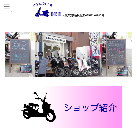
コ
ナ
ン
ビ
テ
ゲ
ン
ー
ツ
シ
へ
ョ
ス
ン
キ
に
ッ
移
プ
動