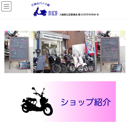
コ
ナ
ン
ビ
テ
ゲ
ン
ー
ツ
シ
へ
ョ
ス
ン
キ
に
ッ
移
プ
動